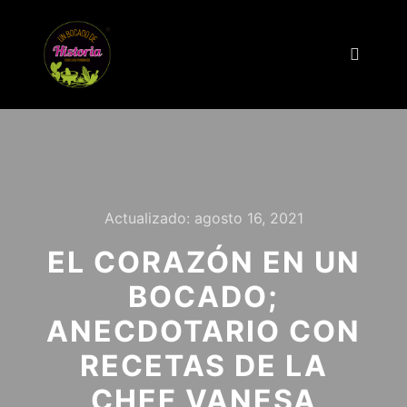
Actualizado:
agosto 16, 2021
EL CORAZÓN EN UN
BOCADO;
ANECDOTARIO CON
RECETAS DE LA
CHEF VANESA